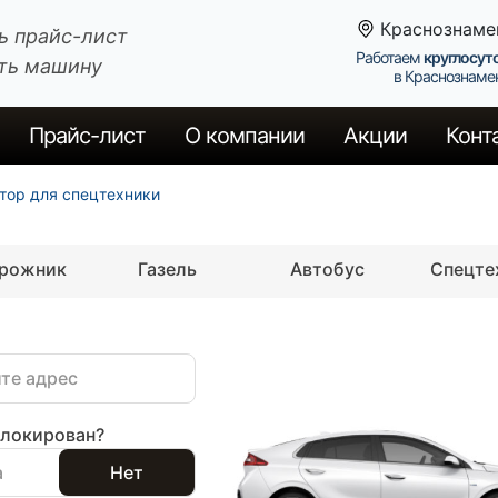
Краснознаме
ь прайс-лист
Работаем
круглосут
ть машину
в Краснознаме
Прайс
-лист
О компании
Акции
Конт
тор для спецтехники
орожник
Газель
Автобус
Спецте
блокирован?
а
Нет