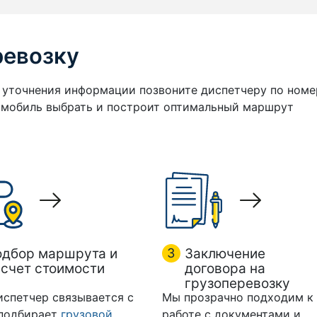
ревозку
я уточнения информации позвоните диспетчеру по номе
томобиль выбрать и построит оптимальный маршрут
одбор маршрута и
3
Заключение
счет стоимости
договора на
грузоперевозку
испетчер связывается с
Мы прозрачно подходим к
 подбирает
грузовой
работе с документами и