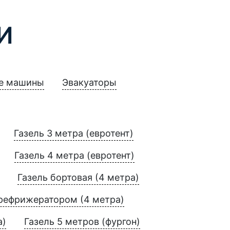
И
е машины
Эвакуаторы
Газель 3 метра (евротент)
Газель 4 метра (евротент)
Газель бортовая (4 метра)
 рефрижератором (4 метра)
а)
Газель 5 метров (фургон)