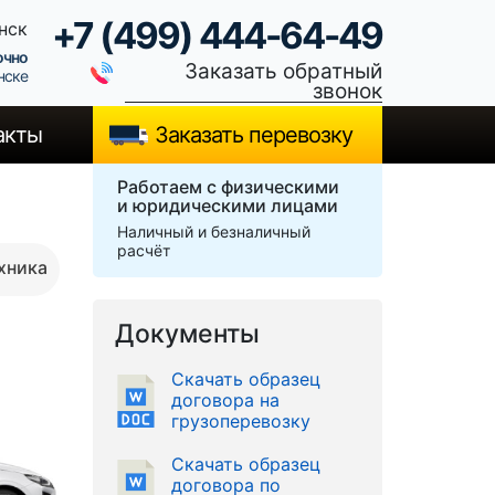
+7 (499) 444-64-49
нск
очно
Заказать обратный
нске
звонок
акты
Заказать перевозку
Работаем с физическими
и юридическими лицами
Наличный и безналичный
расчёт
хника
Документы
Скачать образец
договора на
грузоперевозку
Скачать образец
договора по