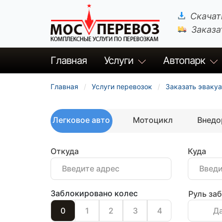
Скачат
Заказа
Главная
Услуги
Автопарк
Главная
Услуги перевозок
Заказать эвакуа
Легковое авто
Мотоцикл
Внед
Откуда
Куда
Заблокировано колес
Руль за
0
1
2
3
4
Д