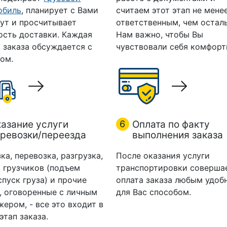
обиль
, планирует с Вами
считаем этот этап не мене
ут и просчитывает
ответственным, чем остал
ость доставки. Каждая
Нам важно, чтобы Вы
 заказа обсуждается с
чувствовали себя комфорт
ом.
азание услуги
6
Оплата по факту
ревозки/переезда
выполнения заказа
ка, перевозка, разгрузка,
После оказания услуги
 грузчиков (подъем
транспортировки соверша
спуск груза) и прочие
оплата заказа любым удоб
, оговоренные с личным
для Вас способом.
ером, - все это входит в
этап заказа.