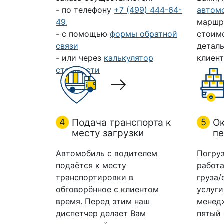
- по телефону
+7 (499) 444-64-
автом
49
,
маршр
- с помощью
формы обратной
стоим
связи
деталь
- или через
калькулятор
клиент
стоимости
4
Подача транспорта к
5
Ок
месту загрузки
пе
Автомобиль с водителем
Погруз
подаётся к месту
работа
транспортировки в
груза/
обговорённое с клиентом
услуги
время. Перед этим наш
менедж
диспетчер делает Вам
пятый 