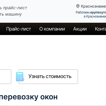
Краснознаме
ь прайс-лист
Работаем
круглосут
ть машину
в Краснознаме
Прайс
-лист
О компании
Акции
Конт
Узнать стоимость
 перевозку окон