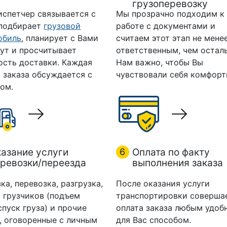
грузоперевозку
испетчер связывается с
Мы прозрачно подходим к
 подбирает
грузовой
работе с документами и
обиль
, планирует с Вами
считаем этот этап не мене
ут и просчитывает
ответственным, чем остал
ость доставки. Каждая
Нам важно, чтобы Вы
 заказа обсуждается с
чувствовали себя комфорт
ом.
азание услуги
6
Оплата по факту
ревозки/переезда
выполнения заказа
ка, перевозка, разгрузка,
После оказания услуги
 грузчиков (подъем
транспортировки соверша
спуск груза) и прочие
оплата заказа любым удоб
, оговоренные с личным
для Вас способом.