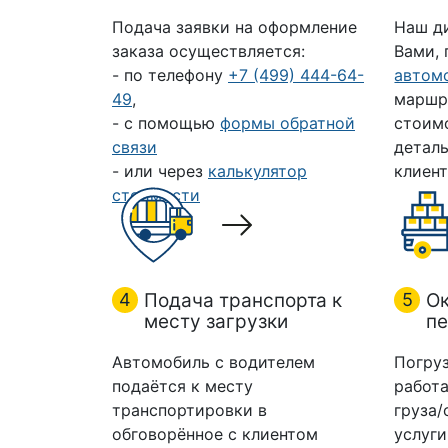
Подача заявки на оформление
Наш д
заказа осуществляется:
Вами,
- по телефону
+7 (499) 444-64-
автом
49
,
маршр
- с помощью
формы обратной
стоим
связи
деталь
- или через
калькулятор
клиент
стоимости
4
Подача транспорта к
5
Ок
месту загрузки
пе
Автомобиль с водителем
Погруз
подаётся к месту
работа
транспортировки в
груза/
обговорённое с клиентом
услуги