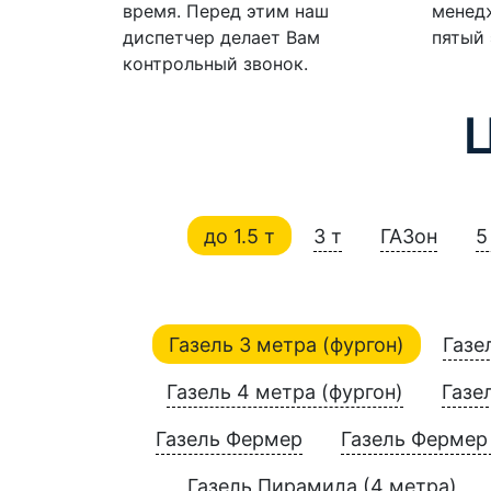
время. Перед этим наш
менедж
диспетчер делает Вам
пятый 
контрольный звонок.
до 1.5 т
3 т
ГАЗон
5
Газель 3 метра (фургон)
Газе
Газель 4 метра (фургон)
Газе
Газель Фермер
Газель Фермер 
Газель Пирамида (4 метра)