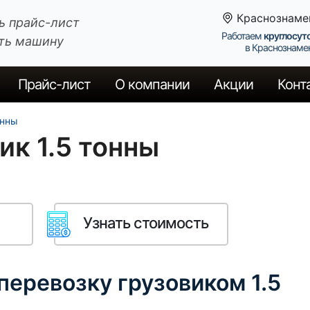
Краснознаме
ь прайс-лист
Работаем
круглосут
ть машину
в Краснознаме
Прайс
-лист
О компании
Акции
Конт
онны
ик 1.5 тонны
Узнать стоимость
перевозку грузовиком 1.5