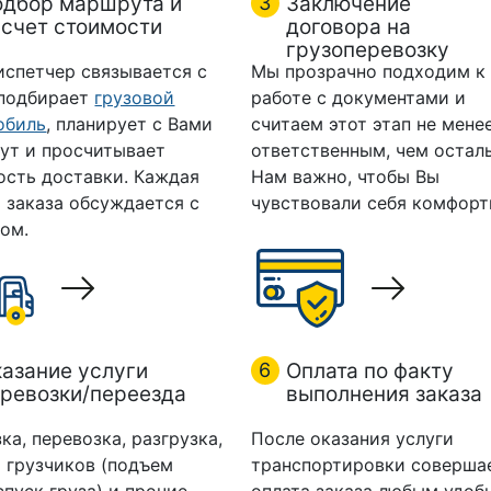
одбор маршрута и
3
Заключение
счет стоимости
договора на
грузоперевозку
испетчер связывается с
Мы прозрачно подходим к
 подбирает
грузовой
работе с документами и
обиль
, планирует с Вами
считаем этот этап не мене
ут и просчитывает
ответственным, чем остал
ость доставки. Каждая
Нам важно, чтобы Вы
 заказа обсуждается с
чувствовали себя комфорт
ом.
азание услуги
6
Оплата по факту
ревозки/переезда
выполнения заказа
ка, перевозка, разгрузка,
После оказания услуги
 грузчиков (подъем
транспортировки соверша
спуск груза) и прочие
оплата заказа любым удоб