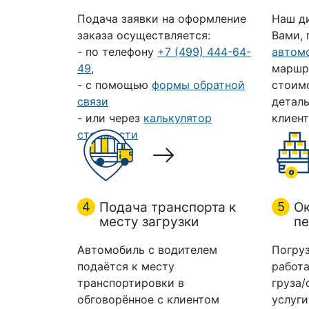
Подача заявки на оформление
Наш д
заказа осуществляется:
Вами,
- по телефону
+7 (499) 444-64-
автом
49
,
маршр
- с помощью
формы обратной
стоим
связи
деталь
- или через
калькулятор
клиент
стоимости
4
Подача транспорта к
5
Ок
месту загрузки
пе
Автомобиль с водителем
Погруз
подаётся к месту
работа
транспортировки в
груза/
обговорённое с клиентом
услуги