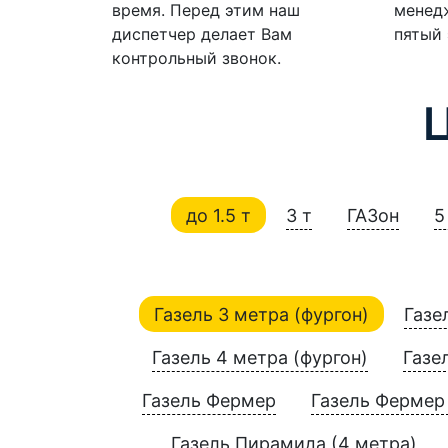
время. Перед этим наш
менедж
диспетчер делает Вам
пятый 
контрольный звонок.
до 1.5 т
3 т
ГАЗон
5
Газель 3 метра (фургон)
Газе
Газель 4 метра (фургон)
Газе
Газель Фермер
Газель Фермер 
Газель Пирамида (4 метра)