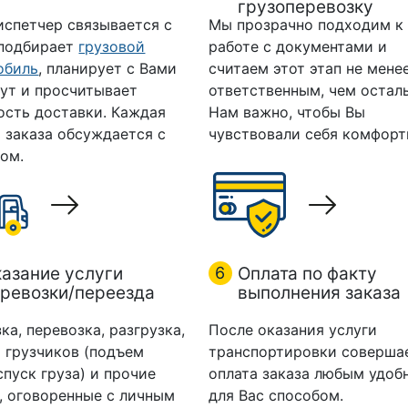
грузоперевозку
испетчер связывается с
Мы прозрачно подходим к
 подбирает
грузовой
работе с документами и
обиль
, планирует с Вами
считаем этот этап не мене
ут и просчитывает
ответственным, чем остал
ость доставки. Каждая
Нам важно, чтобы Вы
 заказа обсуждается с
чувствовали себя комфорт
ом.
азание услуги
6
Оплата по факту
ревозки/переезда
выполнения заказа
ка, перевозка, разгрузка,
После оказания услуги
 грузчиков (подъем
транспортировки соверша
спуск груза) и прочие
оплата заказа любым удоб
, оговоренные с личным
для Вас способом.