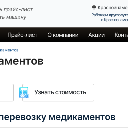
Краснознаме
ь прайс-лист
Работаем
круглосут
ть машину
в Краснознаме
Прайс
-лист
О компании
Акции
Конт
каментов
аментов
Узнать стоимость
 перевозку медикаментов